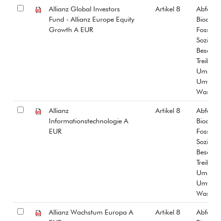
Allianz Global Investors
Artikel 8
Abfall
Fund - Allianz Europe Equity
Biodiver
Growth A EUR
Fossiles
Soziale
Beschäf
Treibha
Umstrit
Umwelt
Wasser
Allianz
Artikel 8
Abfall
Informationstechnologie A
Biodiver
EUR
Fossiles
Soziale
Beschäf
Treibha
Umstrit
Umwelt
Wasser
Allianz Wachstum Europa A
Artikel 8
Abfall