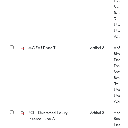
Fossiles
Soziale
Beschäf
Treibha
Umstrit
Umwelt
Wasser
MOZART one T
Artikel 8
Abfall
Biodiver
Energiee
Fossiles
Soziale
Beschäf
Treibha
Umstrit
Umwelt
Wasser
PCI - Diversified Equity
Artikel 8
Abfall
Income Fund A
Biodiver
Energiee