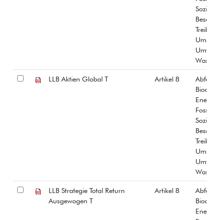
Soziale
Beschäf
Treibha
Umstrit
Umwelt
Wasser
LLB Aktien Global T
Artikel 8
Abfall
Biodiver
Energiee
Fossiles
Soziale
Beschäf
Treibha
Umstrit
Umwelt
Wasser
LLB Strategie Total Return
Artikel 8
Abfall
Ausgewogen T
Biodiver
Energiee