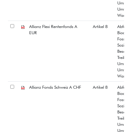
Umstrit
Umwelt
Wasser
Allianz Flexi Rentenfonds A
Artikel 8
Abfall
EUR
Biodiver
Fossiles
Soziale
Beschäf
Treibha
Umstrit
Umwelt
Wasser
Allianz Fonds Schweiz A CHF
Artikel 8
Abfall
Biodiver
Fossiles
Soziale
Beschäf
Treibha
Umstrit
Umwelt