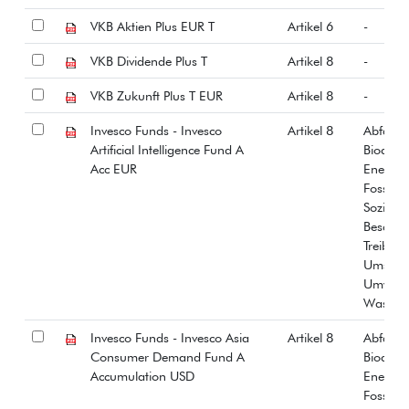
VKB Aktien Plus EUR T
Artikel 6
-
VKB Dividende Plus T
Artikel 8
-
VKB Zukunft Plus T EUR
Artikel 8
-
Invesco Funds - Invesco
Artikel 8
Abfall
Artificial Intelligence Fund A
Biodiver
Acc EUR
Energiee
Fossiles
Soziale
Beschäf
Treibha
Umstrit
Umwelt
Wasser
Invesco Funds - Invesco Asia
Artikel 8
Abfall
Consumer Demand Fund A
Biodiver
Accumulation USD
Energiee
Fossiles