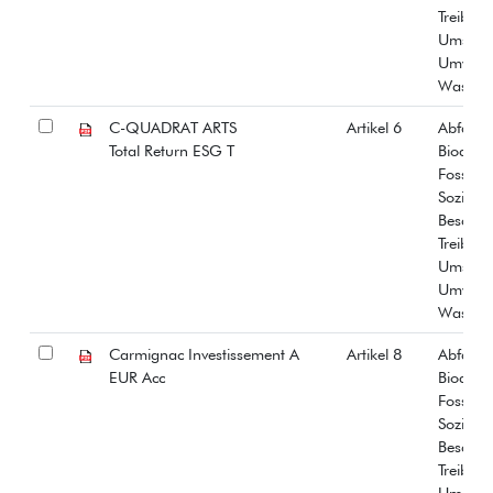
Treibha
Umstrit
Umwelt
Wasser
C-QUADRAT ARTS
Artikel 6
Abfall
Total Return ESG T
Biodiver
Fossiles
Soziale
Beschäf
Treibha
Umstrit
Umwelt
Wasser
Carmignac Investissement A
Artikel 8
Abfall
EUR Acc
Biodiver
Fossiles
Soziale
Beschäf
Treibha
Umstrit