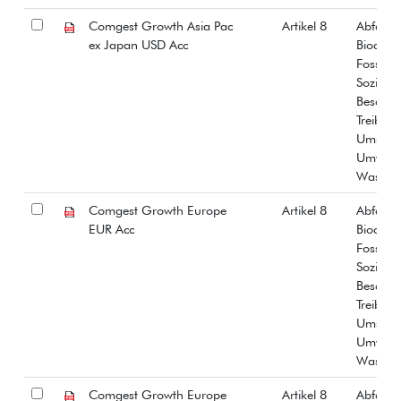
Comgest Growth Asia Pac
Artikel 8
Abfall
ex Japan USD Acc
Biodiver
Fossiles
Soziale
Beschäf
Treibha
Umstrit
Umwelt
Wasser
Comgest Growth Europe
Artikel 8
Abfall
EUR Acc
Biodiver
Fossiles
Soziale
Beschäf
Treibha
Umstrit
Umwelt
Wasser
Comgest Growth Europe
Artikel 8
Abfall