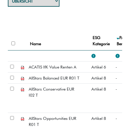
ESG
PAI
Name
Kategorie
Berücks
ACATIS IfK Value Renten A
Artikel 6
-
AllStars Balanced EUR R01 T
Artikel 8
-
AllStars Conservative EUR
Artikel 8
-
I02 T
AllStars Opportunities EUR
Artikel 8
-
R01 T