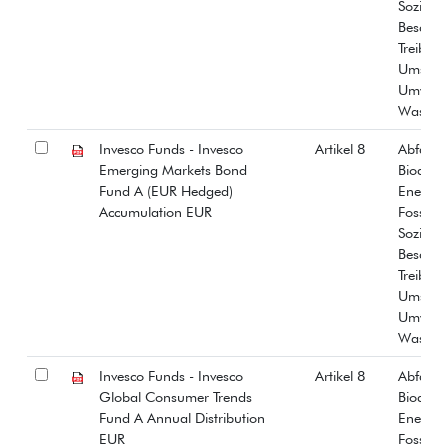
Soziale
Beschäf
Treibha
Umstrit
Umwelt
Wasser
Invesco Funds - Invesco
Artikel 8
Abfall
Emerging Markets Bond
Biodiver
Fund A (EUR Hedged)
Energiee
Accumulation EUR
Fossiles
Soziale
Beschäf
Treibha
Umstrit
Umwelt
Wasser
Invesco Funds - Invesco
Artikel 8
Abfall
Global Consumer Trends
Biodiver
Fund A Annual Distribution
Energiee
EUR
Fossiles