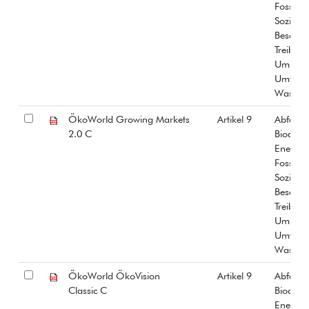
Fossiles
Soziale
Beschäf
Treibha
Umstrit
Umwelt
Wasser
ÖkoWorld Growing Markets
Artikel 9
Abfall
2.0 C
Biodiver
Energiee
Fossiles
Soziale
Beschäf
Treibha
Umstrit
Umwelt
Wasser
ÖkoWorld ÖkoVision
Artikel 9
Abfall
Classic C
Biodiver
Energiee