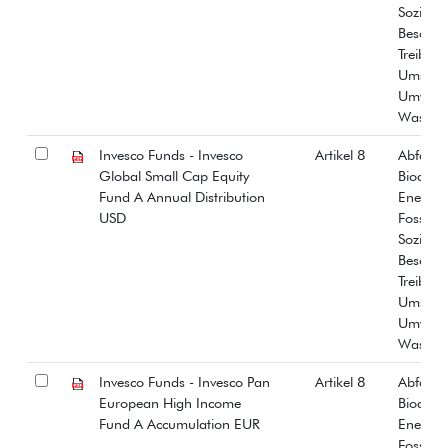
Soziale
Beschäf
Treibha
Umstrit
Umwelt
Wasser
Invesco Funds - Invesco
Artikel 8
Abfall
Global Small Cap Equity
Biodiver
Fund A Annual Distribution
Energiee
USD
Fossiles
Soziale
Beschäf
Treibha
Umstrit
Umwelt
Wasser
Invesco Funds - Invesco Pan
Artikel 8
Abfall
European High Income
Biodiver
Fund A Accumulation EUR
Energiee
Fossiles