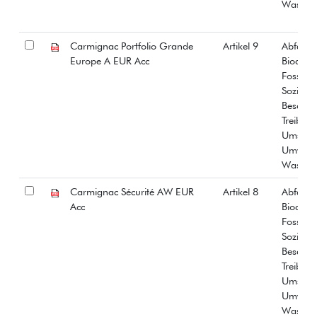
Wasser
Carmignac Portfolio Grande
Artikel 9
Abfall
Europe A EUR Acc
Biodiver
Fossiles
Soziale
Beschäf
Treibha
Umstrit
Umwelt
Wasser
Carmignac Sécurité AW EUR
Artikel 8
Abfall
Acc
Biodiver
Fossiles
Soziale
Beschäf
Treibha
Umstrit
Umwelt
Wasser