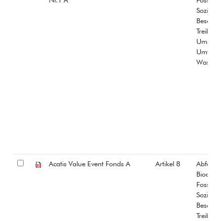
Soziale
Beschäf
Treibha
Umstrit
Umwelt
Wasser
Acatis Value Event Fonds A
Artikel 8
Abfall
Biodiver
Fossiles
Soziale
Beschäf
Treibha