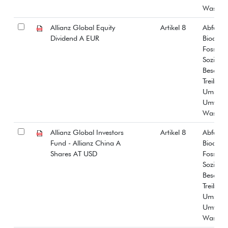
Wasser
Allianz Global Equity
Artikel 8
Abfall
Dividend A EUR
Biodiver
Fossiles
Soziale
Beschäf
Treibha
Umstrit
Umwelt
Wasser
Allianz Global Investors
Artikel 8
Abfall
Fund - Allianz China A
Biodiver
Shares AT USD
Fossiles
Soziale
Beschäf
Treibha
Umstrit
Umwelt
Wasser