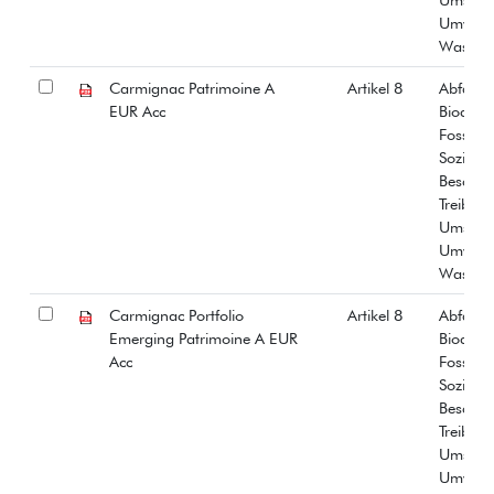
Umwelt
Wasser
Carmignac Patrimoine A
Artikel 8
Abfall
EUR Acc
Biodiver
Fossiles
Soziale
Beschäf
Treibha
Umstrit
Umwelt
Wasser
Carmignac Portfolio
Artikel 8
Abfall
Emerging Patrimoine A EUR
Biodiver
Acc
Fossiles
Soziale
Beschäf
Treibha
Umstrit
Umwelt