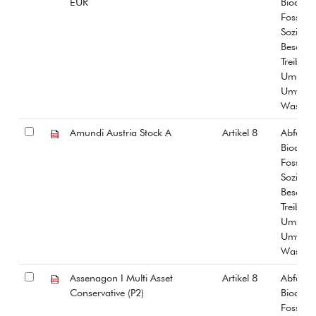
EUR
Biodiver
Fossiles
Soziale
Beschäf
Treibha
Umstrit
Umwelt
Wasser
Amundi Austria Stock A
Artikel 8
Abfall
Biodiver
Fossiles
Soziale
Beschäf
Treibha
Umstrit
Umwelt
Wasser
Assenagon I Multi Asset
Artikel 8
Abfall
Conservative (P2)
Biodiver
Fossiles