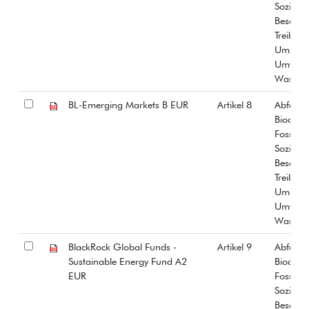
Soziale
Beschäf
Treibha
Umstrit
Umwelt
Wasser
BL-Emerging Markets B EUR
Artikel 8
Abfall
Biodiver
Fossiles
Soziale
Beschäf
Treibha
Umstrit
Umwelt
Wasser
BlackRock Global Funds -
Artikel 9
Abfall
Sustainable Energy Fund A2
Biodiver
EUR
Fossiles
Soziale
Beschäf