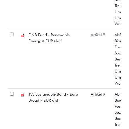
Treibha
Umstrit
Umwelt
Wasser
DNB Fund - Renewable
Artikel 9
Abfall
Energy A EUR (Acc)
Biodiver
Fossiles
Soziale
Beschäf
Treibha
Umstrit
Umwelt
Wasser
JSS Sustainable Bond - Euro
Artikel 9
Abfall
Broad P EUR dist
Biodiver
Fossiles
Soziale
Beschäf
Treibha