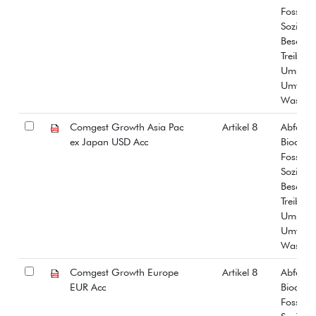
Fossiles
Soziale
Beschäf
Treibha
Umstrit
Umwelt
Wasser
Comgest Growth Asia Pac
Artikel 8
Abfall
ex Japan USD Acc
Biodiver
Fossiles
Soziale
Beschäf
Treibha
Umstrit
Umwelt
Wasser
Comgest Growth Europe
Artikel 8
Abfall
EUR Acc
Biodiver
Fossiles