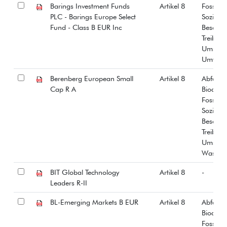
Barings Investment Funds
Artikel 8
Fossiles
PLC - Barings Europe Select
Soziale
Fund - Class B EUR Inc
Beschäf
Treibha
Umstrit
Umwelt
Berenberg European Small
Artikel 8
Abfall
Cap R A
Biodiver
Fossiles
Soziale
Beschäf
Treibha
Umstrit
Wasser
BIT Global Technology
Artikel 8
-
Leaders R-II
BL-Emerging Markets B EUR
Artikel 8
Abfall
Biodiver
Fossiles