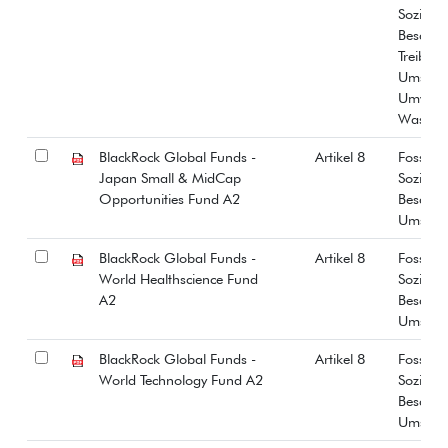
Soziale
Beschäf
Treibha
Umstrit
Umwelt
Wasser
BlackRock Global Funds -
Artikel 8
Fossiles
Japan Small & MidCap
Soziale
Opportunities Fund A2
Beschäf
Umstrit
BlackRock Global Funds -
Artikel 8
Fossiles
World Healthscience Fund
Soziale
A2
Beschäf
Umstrit
BlackRock Global Funds -
Artikel 8
Fossiles
World Technology Fund A2
Soziale
Beschäf
Umstrit