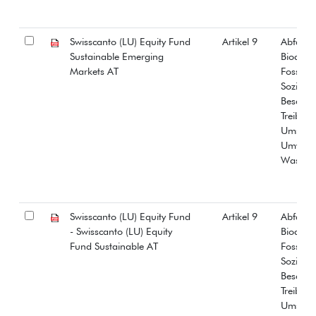
Swisscanto (LU) Equity Fund
Artikel 9
Abfall
Sustainable Emerging
Biodiver
Markets AT
Fossiles
Soziale
Beschäf
Treibha
Umstrit
Umwelt
Wasser
Swisscanto (LU) Equity Fund
Artikel 9
Abfall
- Swisscanto (LU) Equity
Biodiver
Fund Sustainable AT
Fossiles
Soziale
Beschäf
Treibha
Umstrit