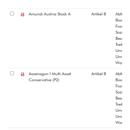
Amundi Austria Stock A
Artikel 8
Abfall
Biodiver
Fossiles
Soziale
Beschäf
Treibha
Umstrit
Umwelt
Wasser
Assenagon I Multi Asset
Artikel 8
Abfall
Conservative (P2)
Biodiver
Fossiles
Soziale
Beschäf
Treibha
Umstrit
Umwelt
Wasser