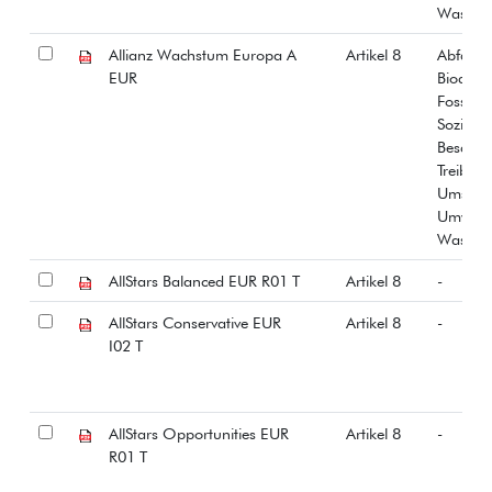
Wasser
Allianz Wachstum Europa A
Artikel 8
Abfall
EUR
Biodiver
Fossiles
Soziale
Beschäf
Treibha
Umstrit
Umwelt
Wasser
AllStars Balanced EUR R01 T
Artikel 8
-
AllStars Conservative EUR
Artikel 8
-
I02 T
AllStars Opportunities EUR
Artikel 8
-
R01 T